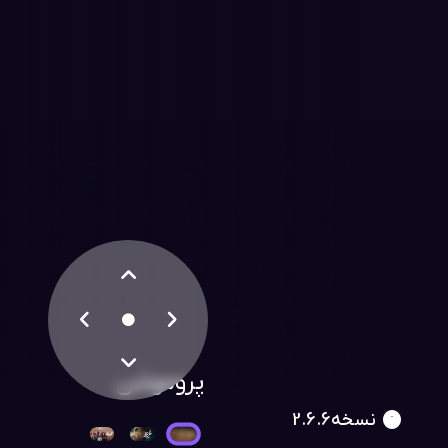





پروموشن

نسخه2.6.6