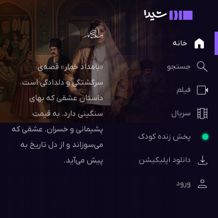
خانه
جستجو
«بامداد خمار» قصه‌ی
سرگشتگی و دلدادگی‌ است.
فیلم
داستان عشقی که بهای
سریال
سنگینی دارد. به قیمتِ
پشیمانی و خسران. عشقی که
پخش زنده کودک
می‌سوزاند و از دل تاریخ به
دانلود اپلیکیشن
پیش می‌آید.
ورود